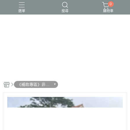
0
選單
搜尋
購物車
《補款專區》非預
購客戶請物下單