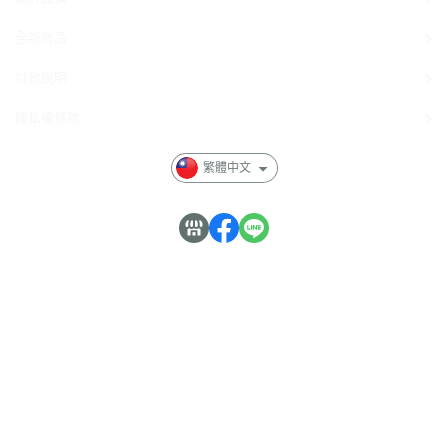
全部商品
付款說明
隱私權條款
繁體中文
品模 GK PinMo-GK
服務時間：周一～周五 13:00~21:00