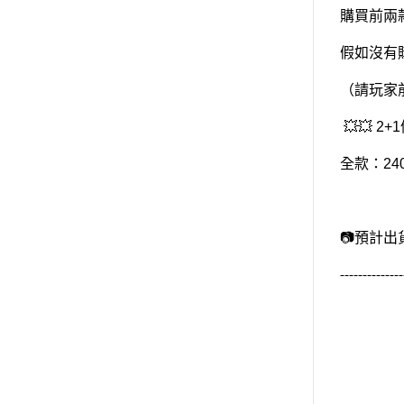
購買前兩
假如沒有
（請玩家
💥💥 2+
全款：24
📷預計出
--------------