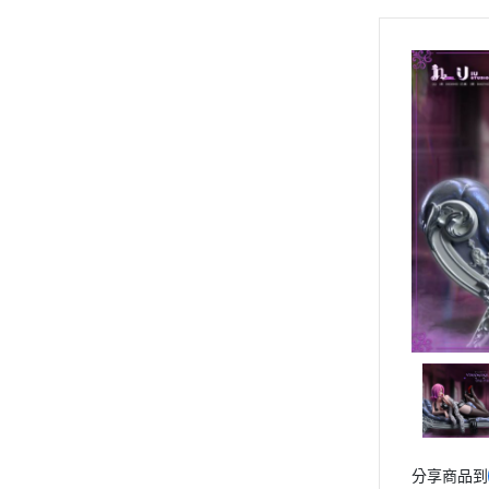
關於
優惠價
全部商品
《現貨專區》下單後1~2周到貨。
《Cos 系列》
《海賊王》
《龍珠》
《火影忍者》
《獵人》
《宮崎駿》
《灌籃高手》
《聖鬥士星矢》
《死神》
《咒術回戰》
分享商品到
《鬼滅之刃》