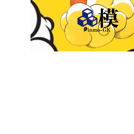
首頁
關於
優惠價
全部商品
《現貨
《宮崎駿》
《灌籃高手》
《聖鬥
《進擊的巨人》
《遊戲王》
《寶可夢
首頁