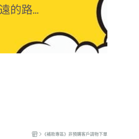
》
《龍珠》
《火影忍者》
《獵人》
權商品》
《漫威DC》
《電鋸人》
戰士》
《一拳超人》
《電玩系列》
原創
《補款專區》非預購客戶請物下單