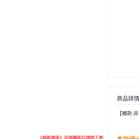
《授權商品》
《漫威DC》
《電鋸人》
《進擊的巨人》
《遊戲王》
《寶可夢》
《數碼寶貝》
《蠟筆小新》
《幽遊白書》
《太空戰士》
商品詳
《一拳超人》
《電玩系列》
【補款-
原創
其他
《補款專區》非預購客戶請物下單
本款統