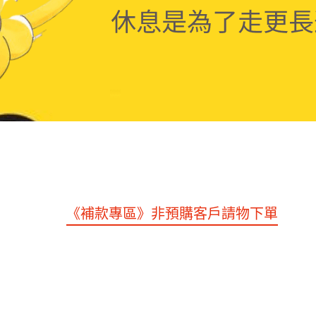
專區》下單後1~2周到貨。
《Cos 系列》
《海賊王
士星矢》
《死神》
《咒術回戰》
《鬼滅之刃》
《授
》
《數碼寶貝》
《蠟筆小新》
《幽遊白書》
《太空
其他
《補款專區》非預購客戶請物下單