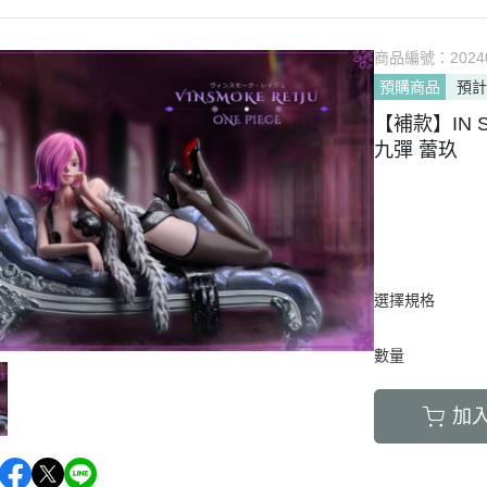
商品編號：
2024
預購商品
預計
【補款】IN S
九彈 蕾玖
選擇規格
數量
加