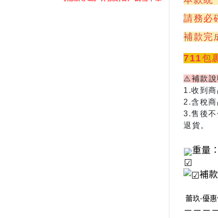
請務必
補款完
711
⚠️補款
1.收到
2.含稅
3.
售後不
退貨。
重量：
補款
蕾玖-優惠
－－－