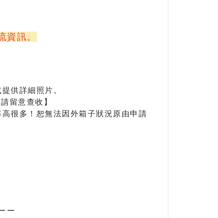
流資訊。
或提供詳細照片。
，請留意查收】
率高很多！恕無法因外箱子狀況原由申請
－－