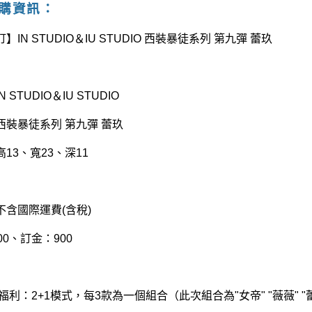
訂購資訊：
​
】IN STUDIO＆IU STUDIO 西裝暴徒系列 第九彈 蕾玖
 STUDIO＆IU STUDIO
西裝暴徒系列 第九彈 蕾玖
高13、寬23、深11
不含國際運費(含稅)
00、訂金：900
優惠福利：2+1模式，每3款為一個組合（此次組合為"女帝" "薇薇" "蕾