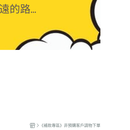
》
《龍珠》
《火影忍者》
《獵人》
權商品》
《漫威DC》
《電鋸人》
戰士》
《一拳超人》
《電玩系列》
原創
《補款專區》非預購客戶請物下單