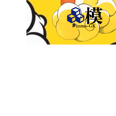
首頁
關於
優惠價
全部商品
《現貨
《宮崎駿》
《灌籃高手》
《聖鬥
《進擊的巨人》
《遊戲王》
《寶可夢
首頁