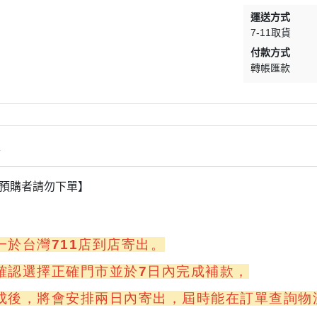
運送方式
7-11取貨
付款方式
轉帳匯款
情
非預購者請勿下單】
一於台灣711店到店寄出。
確認選擇正確門市並於7日內完成補款，
成後，將會安排兩日內寄出，屆時能在訂單查詢物