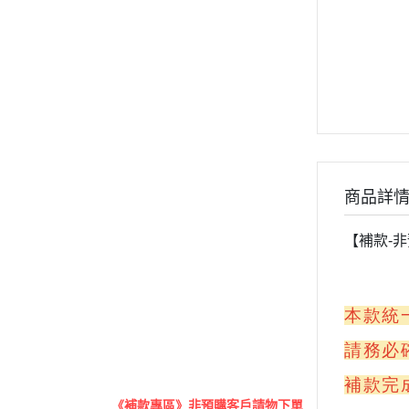
《授權商品》
《漫威DC》
《電鋸人》
《進擊的巨人》
《遊戲王》
《寶可夢》
《數碼寶貝》
商品詳
《蠟筆小新》
【補款-
《幽遊白書》
《太空戰士》
《一拳超人》
本款統
《電玩系列》
請務必
原創
其他
補款完
《補款專區》非預購客戶請物下單