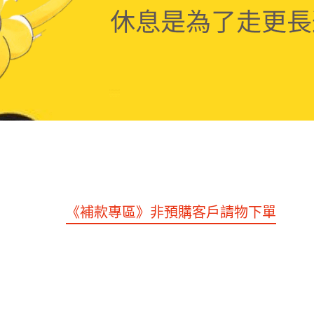
專區》下單後1~2周到貨。
《Cos 系列》
《海賊王
士星矢》
《死神》
《咒術回戰》
《鬼滅之刃》
《授
》
《數碼寶貝》
《蠟筆小新》
《幽遊白書》
《太空
其他
《補款專區》非預購客戶請物下單