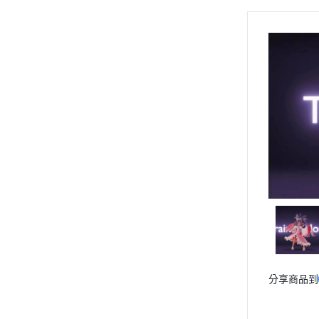
關於
優惠價
全部商品
《現貨專區》下單後1~2周到貨。
《Cos 系列》
《海賊王》
《龍珠》
《火影忍者》
《獵人》
《宮崎駿》
《灌籃高手》
《聖鬥士星矢》
《死神》
分享商品到
《咒術回戰》
《鬼滅之刃》