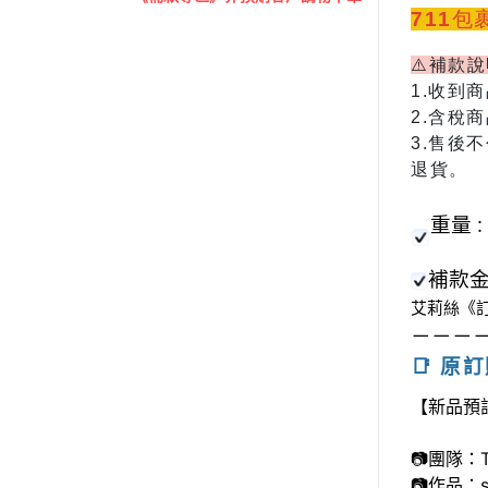
711
⚠️補款
1.收到
2.含稅
3.
售後不
退貨。
重量
：
補款
《訂
艾莉絲
－－－
📑 原
【新品預訂】
📷團隊：Tr
📷作品：sc