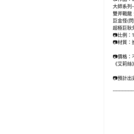
大師系列-
雙斧戰龍 
巨金怪(閃
超極巨耿鬼
📷比例：1
📷材質：進
📷價格：
《艾莉絲》全
📷預計出貨
--------------