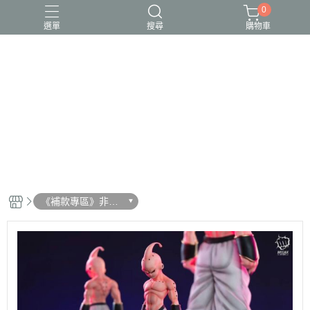
0
選單
搜尋
購物車
《補款專區》非預
購客戶請物下單