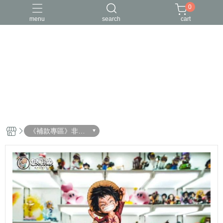
0
menu
search
cart
《補款專區》非預
購客戶請物下單