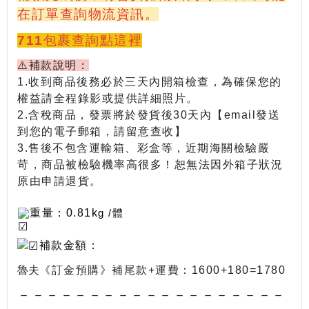
在訂單查詢物流資訊。
711包裹查詢點這裡
⚠️補款說明：
1.收到商品後務必於三天內開箱檢查，為確保您的
權益請全程錄影或提供詳細照片。
2.含稅商品，發票將於發貨後30天內【email發送
到您的電子郵箱，請留意查收】
3.
售後不包含運輸箱、彩盒等
，近期海關檢驗嚴
苛，商品被檢驗機率高很多！恕無法因外箱子狀況
原由申請退貨。
重量
：0.81k
g /體
補款金額：
魯夫
《
訂金預購》補尾款+運費：1600+180=1780
－－－－
－－－－－－－－－－－－－－－