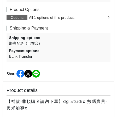
Product Options
Options
All 1 options of this product.
Shipping & Payment
Shipping options
順豐配送（已在台）
Payment options
Bank Transfer
Share
Product details
dg Studio 數碼寶貝-
【補款-非預購者請勿下單】
奧米加獸x