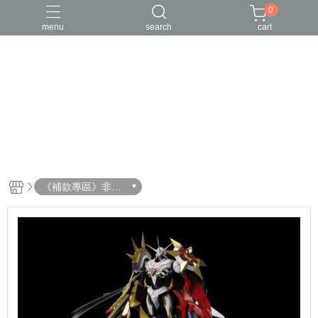
0
menu
search
cart
《補款專區》非預
購客戶請物下單